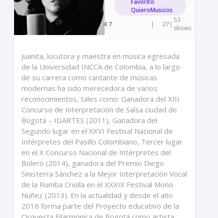
Favorito
QuieroMusicos
53
4.7
|
27
|
shows
Juanita, locutora y maestra en música egresada
de la Universidad INCCA de Colombia, a lo largo
de su carrera como cantante de músicas
modernas ha sido merecedora de varios
reconocimientos, tales como: Ganadora del XIII
Concurso de Interpretación de Salsa ciudad de
Bogotá – IDARTES (2011), Ganadora del
Segundo lugar en el XXVI Festival Nacional de
Intérpretes del Pasillo Colombiano, Tercer lugar
en el X Concurso Nacional de Intérpretes del
Bolero (2014), ganadora del Premio Diego
Sinisterra Sánchez a la Mejor Interpretación Vocal
de la Rumba Criolla en el XXXIX Festival Mono
Nuñez (2013). En la actualidad y desde el año
2016 forma parte del Proyecto educativo de la
Orquesta Filarmónica de Bogotá como artista