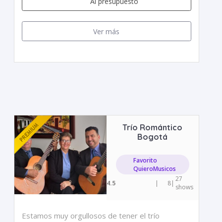
Al presupuesto
Ver más
Trío Romántico
Bogotá
Favorito
QuieroMusicos
27
4.5
|
8
|
shows
Estamos muy orgullosos de tener el trío