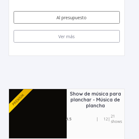
Al presupuesto
Ver más
Show de música para
planchar - Música de
plancha
21
4.5
|
12
|
shows