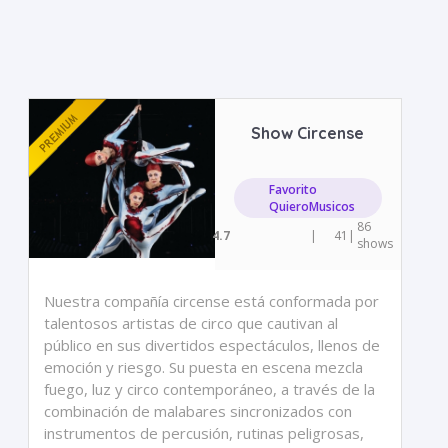
Show Circense
Favorito
QuieroMusicos
86
4.7
|
41
|
shows
Nuestra compañía circense está conformada por
talentosos artistas de circo que cautivan al
público en sus divertidos espectáculos, llenos de
emoción y riesgo. Su puesta en escena mezcla
fuego, luz y circo contemporáneo, a través de la
combinación de malabares sincronizados con
instrumentos de percusión, rutinas peligrosas,