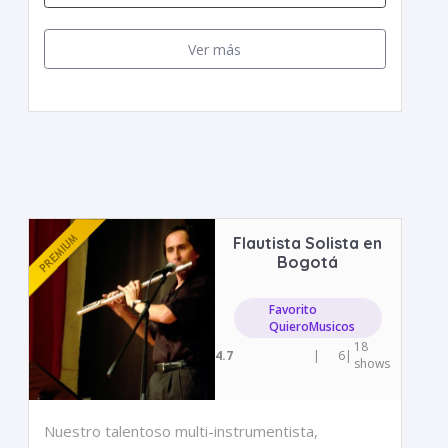
Ver más
Flautista Solista en
Bogotá
Favorito
QuieroMusicos
18
4.7
|
6
|
shows
Nuestro talentoso multi-instrumentista,