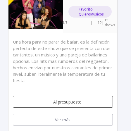
Favorito
QuieroMusicos
15
4.7
|
12
|
shows
Una hora para no parar de bailar, es la definición
perfecta de este show que se presenta con dos
cantantes, un músico y una pareja de bailarines
opcional. Los hits más rumberos del reggaeton,
hechos en vivo por nuestros cantantes de primer
nivel, suben literalmente la temperatura de tu
fiesta.
Al presupuesto
Ver más