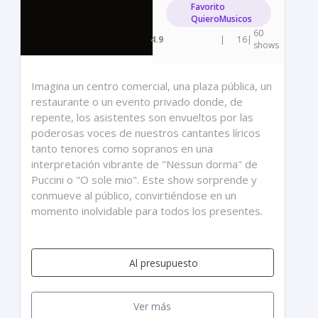
Favorito
QuieroMusicos
60
4.9
|
16
|
shows
Imagina un centro comercial, una plaza pública, un
restaurante o un evento privado donde, de
repente, los asistentes son envueltos por las
poderosas voces de nuestros cantantes líricos
tanto tenores como sopranos en una
interpretación vibrante de "Nessun dorma" de
Puccini o "O sole mio". Este show sorprende y
conmueve al público, convirtiéndose en un
momento inolvidable para todos los presentes.
Al presupuesto
Ver más