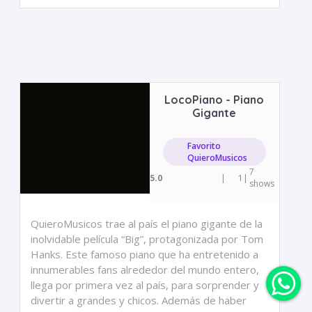
LocoPiano - Piano
Gigante
Favorito
QuieroMusicos
7
5.0
|
1
|
shows
QuieroMusicos trae al país el piano gigante de la
inolvidable película “Big”, protagonizada por Tom
Hanks. Este famoso piano que ha entretenido a
innumerables fans alrededor del mundo entero,
llega por primera vez al país, para sorprender y
divertir a grandes y chicos. Además de haber