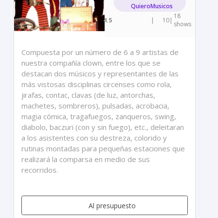
QuieroMusicos
18
4.5
|
10
|
shows
Compuesta por un número de 6 a 9 artistas de
nuestra compañía clown, entre los que se
destacan dos músicos y representantes de las
más vistosas disciplinas circenses como rola,
jirafas, contac, clavas (de luz, antorchas,
machetes, sombreros), pulsadas, acrobacia,
magia cómica, tragafuegos, zanqueros, swing,
diabolo, baczuri (con y sin fuego), etc., deleitaran
a los asistentes con su destreza, colorido y
rutinas montadas para pequeñas estaciones que
realizará la comparsa en medio de sus
recorridos.
Al presupuesto