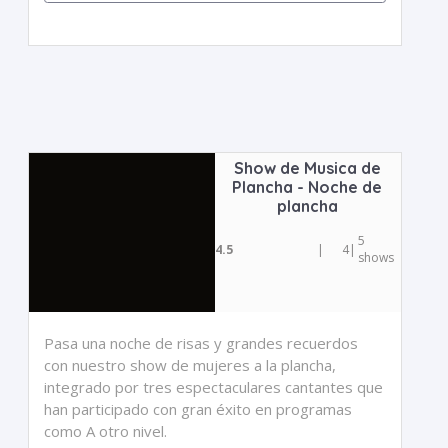
Show de Musica de
Plancha - Noche de
plancha
5
4.5
|
4
|
shows
Pasa una noche de risas y grandes recuerdos
con nuestro show de mujeres a la plancha,
integrado por tres espectaculares cantantes que
han participado con gran éxito en programas
como A otro nivel.