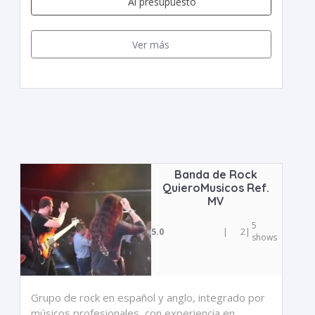
Al presupuesto
Ver más
Banda de Rock
QuieroMusicos Ref.
MV
5
5.0
|
2
|
shows
Grupo de rock en español y anglo, integrado por
músicos profesionales, con experiencia en