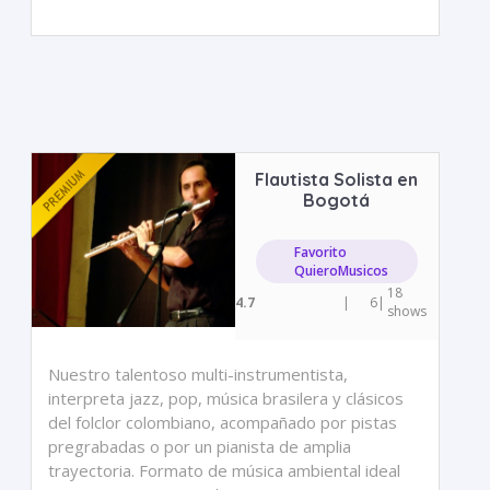
Flautista Solista en
Bogotá
Favorito
QuieroMusicos
18
4.7
|
6
|
shows
Nuestro talentoso multi-instrumentista,
interpreta jazz, pop, música brasilera y clásicos
del folclor colombiano, acompañado por pistas
pregrabadas o por un pianista de amplia
trayectoria. Formato de música ambiental ideal