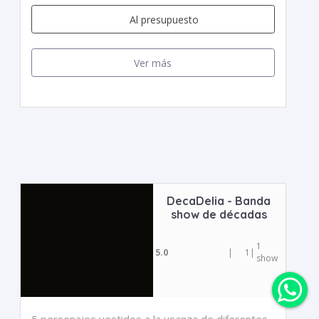
Al presupuesto
Ver más
DecaDelia - Banda
show de décadas
1
5.0
|
1
|
show