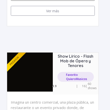
Ver más
Show Lírico - Flash
Mob de Ópera y
Tenores
Favorito
QuieroMusicos
60
4.9
|
16
|
shows
Imagina un centro comercial, una plaza pública, un
restaurante o un evento privado donde, de