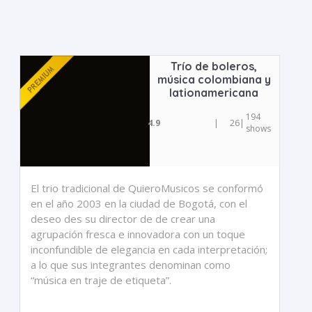
Trío de boleros,
música colombiana y
lationamericana
194
4.9
|
26
|
shows
El trio tradicional de QuieroMusicos se conformó
en el año 2003 en la ciudad de Bogotá, con el
deseo des su director de de crear una
agrupación fresca e innovadora con un toque
inconfundible de elegancia en cada interpretación;
a lo que sus integrantes denominan como
“música en traje de etiqueta”.