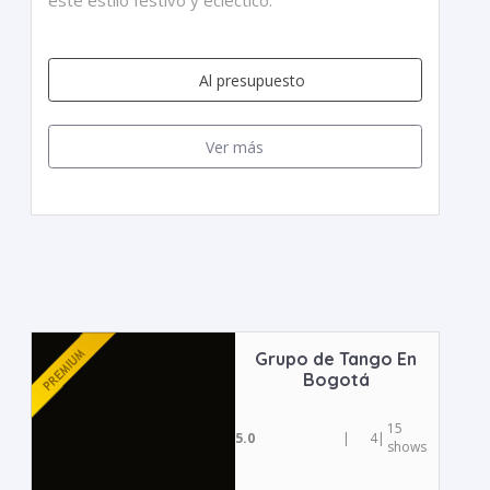
este estilo festivo y ecléctico.
Al presupuesto
Ver más
Grupo de Tango En
Bogotá
15
5.0
|
4
|
shows