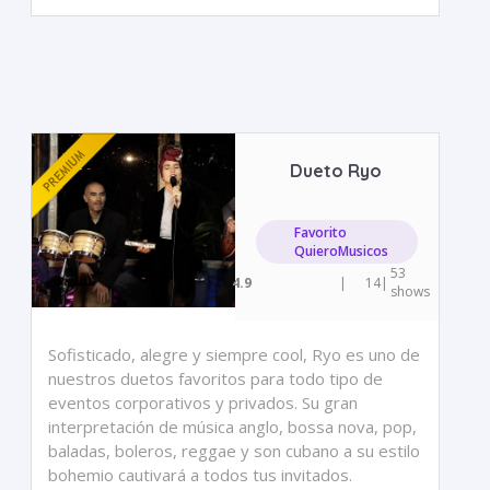
Dueto Ryo
Favorito
QuieroMusicos
53
4.9
|
14
|
shows
Sofisticado, alegre y siempre cool, Ryo es uno de
nuestros duetos favoritos para todo tipo de
eventos corporativos y privados. Su gran
interpretación de música anglo, bossa nova, pop,
baladas, boleros, reggae y son cubano a su estilo
bohemio cautivará a todos tus invitados.