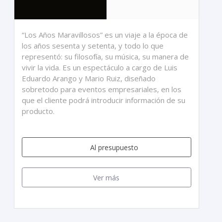
“Los Años Maravillosos” es un viaje a la época de
los años sesenta y setenta, y todo lo que
representó: su filosofía, su música, su manera de
vivir la vida. Es un espectáculo a cargo de Luis
Eduardo Arango y Mario Ruiz, diseñado
sobretodo para eventos empresariales, en los
que el cliente podrá introducir información de su
producto.
Al presupuesto
Ver más