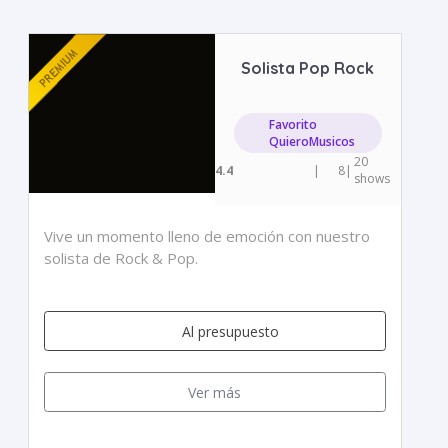
Solista Pop Rock
Favorito
QuieroMusicos
20
4.4
|
8
|
shows
Vive un momento lleno de emoción con nuestro
solista de Rock & Pop.
Al presupuesto
Ver más