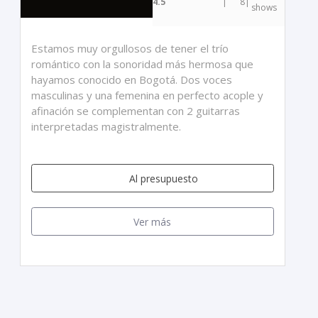
4.5
|
8
|
shows
Estamos muy orgullosos de tener el trío
romántico con la sonoridad más hermosa que
hayamos conocido en Bogotá. Dos voces
masculinas y una femenina en perfecto acople y
afinación se complementan con 2 guitarras
interpretadas magistralmente.
Al presupuesto
Ver más