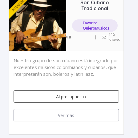
Son Cubano
Tradicional
Favorito
QuieroMusicos
115
4.8
|
62
|
shows
Nuestro grupo de son cubano está integrado por
excelentes músicos colombianos y cubanos, que
interpretarán son, boleros y latin jazz.
Al presupuesto
Ver más