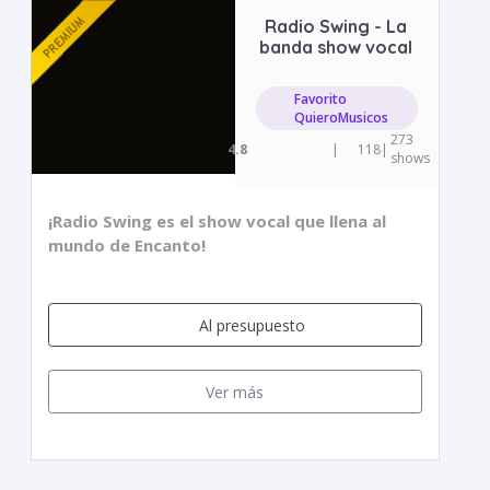
Radio Swing - La
banda show vocal
Favorito
QuieroMusicos
273
4.8
|
118
|
shows
¡Radio Swing es el show vocal que llena al
mundo de Encanto!
Al presupuesto
Ver más