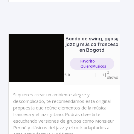
Banda de swing, gypsy
jazz y música francesa
en Bogotá
Favorito
QuieroMusicos
2
5.0
|
1
|
shows
Si quieres crear un ambiente alegre y
descomplicado, te recomendamos esta original
propuesta que reúne elementos de la música
francesa y el jazz gitano. Podrás divertirte
escuchando versiones de grupos como Monsieur
Periné y clásicos del jazz y el rock adaptados a