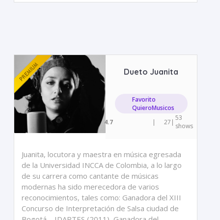
Dueto Juanita
Favorito
QuieroMusicos
53
4.7
|
27
|
shows
Juanita, locutora y maestra en música egresada
de la Universidad INCCA de Colombia, a lo largo
de su carrera como cantante de músicas
modernas ha sido merecedora de varios
reconocimientos, tales como: Ganadora del XIII
Concurso de Interpretación de Salsa ciudad de
Bogotá – IDARTES (2011), Ganadora del