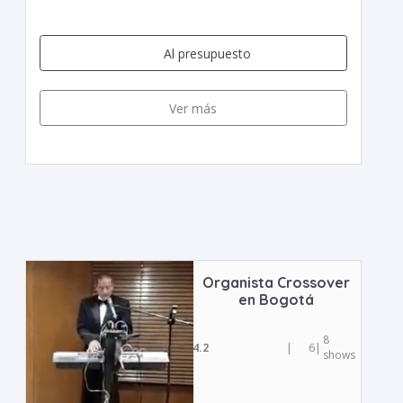
Al presupuesto
Ver más
Organista Crossover
en Bogotá
8
4.2
|
6
|
shows