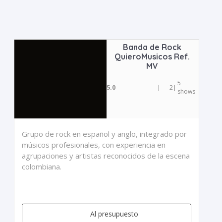
Banda de Rock
QuieroMusicos Ref.
MV
5
5.0
|
2
|
shows
Grupo de rock en español y anglo, integrado por
músicos profesionales, con experiencia en
agrupaciones y artistas reconocidos de la escena
colombiana.
Al presupuesto