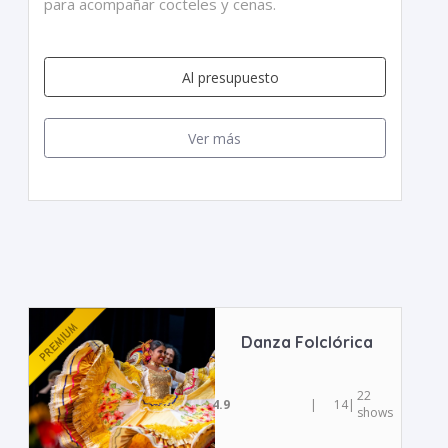
para acompañar cocteles y cenas.
Al presupuesto
Ver más
Danza Folclórica
22
4.9
|
14
|
shows