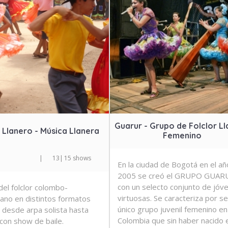
Guarur - Grupo de Folclor L
Llanero - Música Llanera
Femenino
|
13
|
15 shows
En la ciudad de Bogotá en el añ
2005 se creó el GRUPO GUAR
con un selecto conjunto de jóv
del folclor colombo-
virtuosas. Se caracteriza por se
ano en distintos formatos
único grupo juvenil femenino en
 desde arpa solista hasta
Colombia que sin haber nacido e
con show de baile.