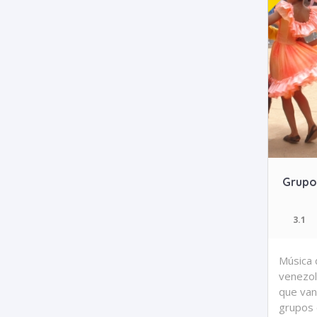
Grupo 
3.1
Música 
venezol
que van
grupos 