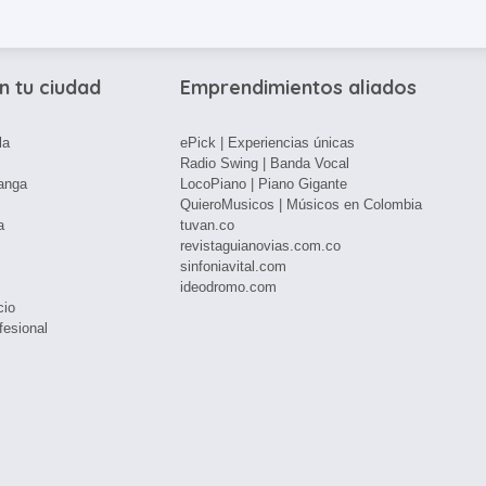
n tu ciudad
Emprendimientos aliados
la
ePick | Experiencias únicas
Radio Swing | Banda Vocal
anga
LocoPiano | Piano Gigante
QuieroMusicos | Músicos en Colombia
a
tuvan.co
revistaguianovias.com.co
sinfoniavital.com
ideodromo.com
cio
fesional