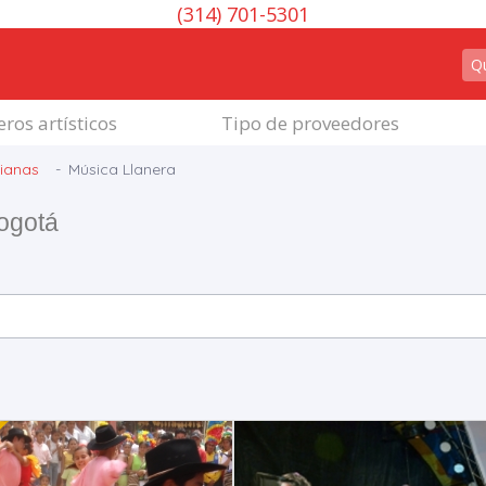
(314) 701-5301
ros artísticos
Tipo de proveedores
ianas
Música Llanera
ogotá