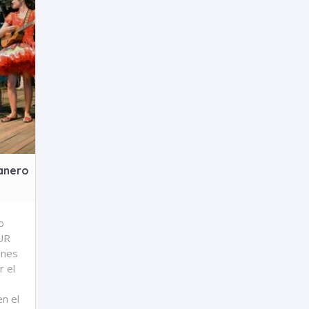
lanero
o
UR
enes
r el
n el