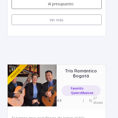
Al presupuesto
Ver más
Trío Romántico
Bogotá
Favorito
QuieroMusicos
27
4.5
|
8
|
shows
Estamos muy orgullosos de tener el trío