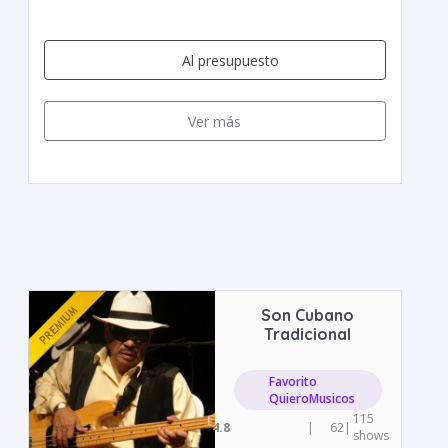
Al presupuesto
Ver más
Son Cubano
Tradicional
Favorito
QuieroMusicos
115
4.8
|
62
|
shows