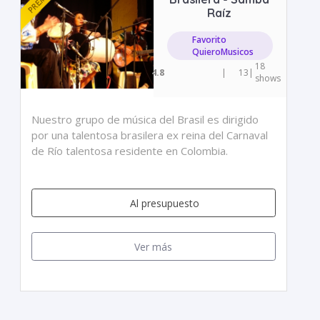
Raíz
Favorito
QuieroMusicos
18
4.8
|
13
|
shows
Nuestro grupo de música del Brasil es dirigido
por una talentosa brasilera ex reina del Carnaval
de Río talentosa residente en Colombia.
Al presupuesto
Ver más