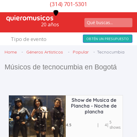
(314) 701-5301
20 años
Tipo de evento
OBTÉN UN PRESUPUESTO
Home
Géneros Artísticos
Popular
Tecnocumbia
Músicos de tecnocumbia en Bogotá
Show de Musica de
Plancha - Noche de
plancha
5
4.5
|
4
|
shows