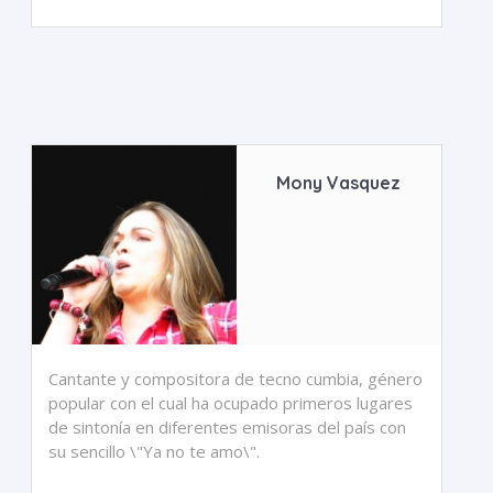
Mony Vasquez
Cantante y compositora de tecno cumbia, género
popular con el cual ha ocupado primeros lugares
de sintonía en diferentes emisoras del país con
su sencillo \"Ya no te amo\".