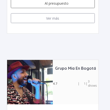
Al presupuesto
Ver más
Grupo Mia En Bogotá
3
4.7
|
1
|
shows