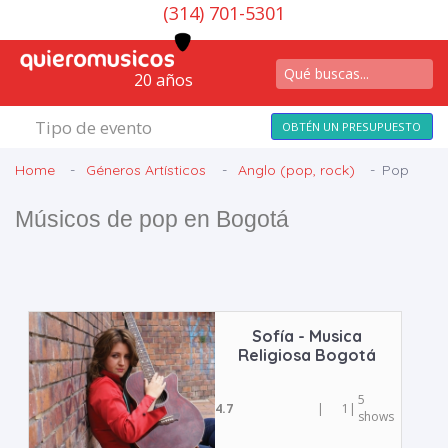
(314) 701-5301
20 años
Tipo de evento
OBTÉN UN PRESUPUESTO
Home
Géneros Artísticos
Anglo (pop, rock)
Pop
Músicos de pop en Bogotá
Sofía - Musica
Religiosa Bogotá
5
4.7
|
1
|
shows