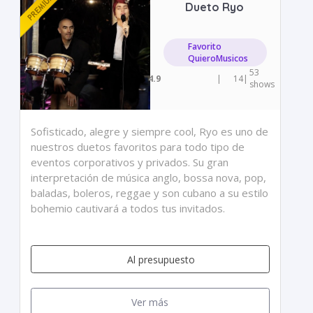
Dueto Ryo
Favorito
QuieroMusicos
53
4.9
|
14
|
shows
Sofisticado, alegre y siempre cool, Ryo es uno de
nuestros duetos favoritos para todo tipo de
eventos corporativos y privados. Su gran
interpretación de música anglo, bossa nova, pop,
baladas, boleros, reggae y son cubano a su estilo
bohemio cautivará a todos tus invitados.
Al presupuesto
Ver más