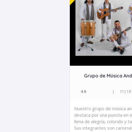
Grupo de Música And
4.6
|
11
|
19
Nuestro grupo de música an
destaca por una puesta en 
llena de alegría, colorido y ta
Sus integrantes son carismá