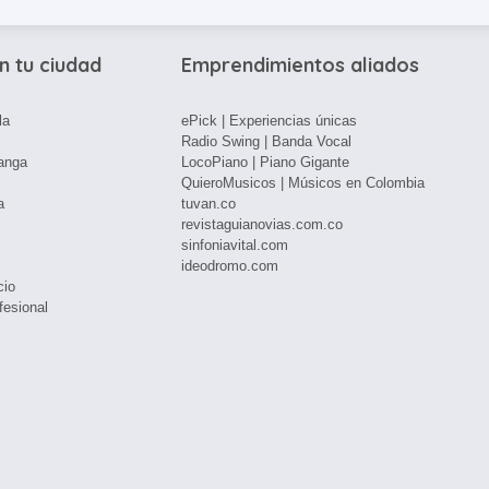
n tu ciudad
Emprendimientos aliados
la
ePick | Experiencias únicas
Radio Swing | Banda Vocal
anga
LocoPiano | Piano Gigante
QuieroMusicos | Músicos en Colombia
a
tuvan.co
revistaguianovias.com.co
sinfoniavital.com
ideodromo.com
cio
fesional