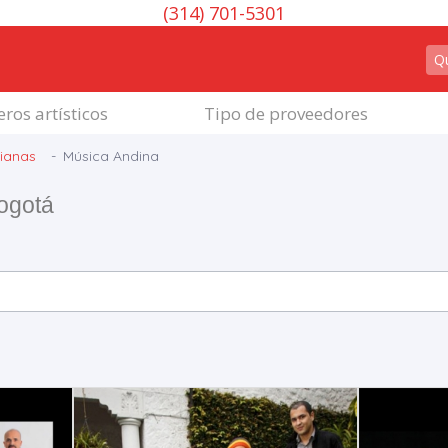
(314) 701-5301
ros artísticos
Tipo de proveedores
ianas
Música Andina
ogotá