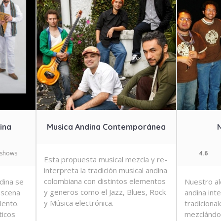
ina
Musica Andina Contemporánea
 shows
4.6
Esta propuesta musical mezcla y re-
interpreta la tradición musical andina
colombiana con distintos elementos
dina se
Nuestro al
y generos como el Jazz, Blues, Rock
escena
andina inte
y Música electrónica.
lento.
tradicional
ticos
mezclándol