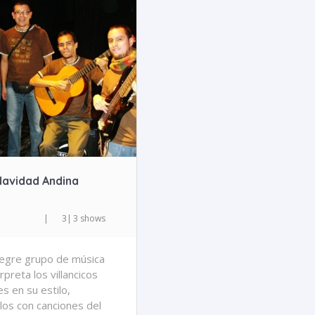
Navidad Andina
|
3
|
3 shows
egre grupo de música
rpreta los villancicos
es en su estilo,
os con canciones del