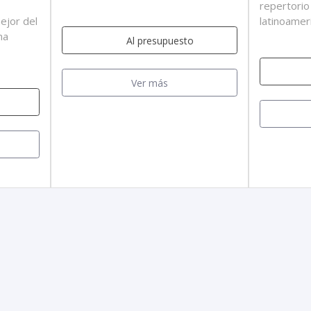
repertorio 
ejor del
latinoamer
na
Al presupuesto
Ver más