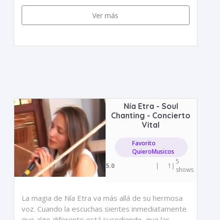
Ver más
Nía Etra - Soul
Chanting - Concierto
Vital
Favorito
QuieroMusicos
5
5.0
|
1
|
shows
La magia de Nía Etra va más allá de su hermosa
voz. Cuando la escuchas sientes inmediatamente
que algo diferente está sucediendo, que las