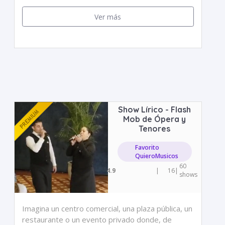
Ver más
Show Lírico - Flash
Mob de Ópera y
Tenores
Favorito
QuieroMusicos
60
4.9
|
16
|
shows
Imagina un centro comercial, una plaza pública, un
restaurante o un evento privado donde, de