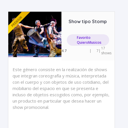
Show tipo Stomp
Favorito
QuieroMusicos
17
4.7
|
7
|
shows
Este género consiste en la realización de shows
que integran coreografía y música, interpretada
con el cuerpo y con objetos de uso cotidiano, del
mobiliario del espacio en que se presenta e
incluso de objetos escogidos como, por ejemplo,
un producto en particular que desea hacer un
show promocional.