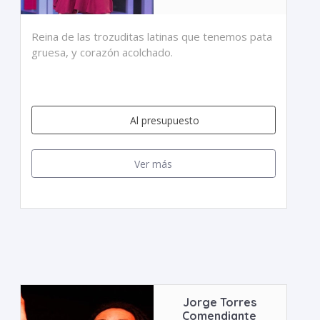
Reina de las trozuditas latinas que tenemos pata
gruesa, y corazón acolchado.
Al presupuesto
Ver más
Jorge Torres
Comendiante