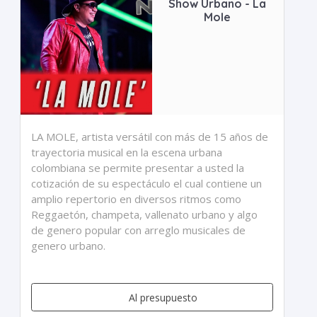
Show Urbano - La
Mole
LA MOLE, artista versátil con más de 15 años de
trayectoria musical en la escena urbana
colombiana se permite presentar a usted la
cotización de su espectáculo el cual contiene un
amplio repertorio en diversos ritmos como
Reggaetón, champeta, vallenato urbano y algo
de genero popular con arreglo musicales de
genero urbano.
Al presupuesto