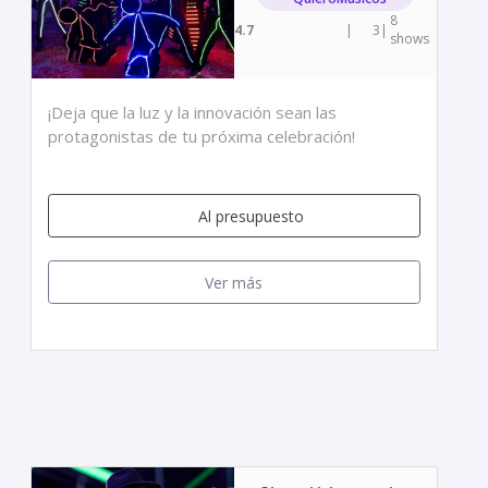
8
4.7
|
3
|
shows
¡Deja que la luz y la innovación sean las
protagonistas de tu próxima celebración!
Al presupuesto
Ver más