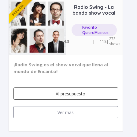
Radio Swing - La
banda show vocal
Favorito
QuieroMusicos
273
4.8
|
118
|
shows
¡Radio Swing es el show vocal que llena al
mundo de Encanto!
Al presupuesto
Ver más