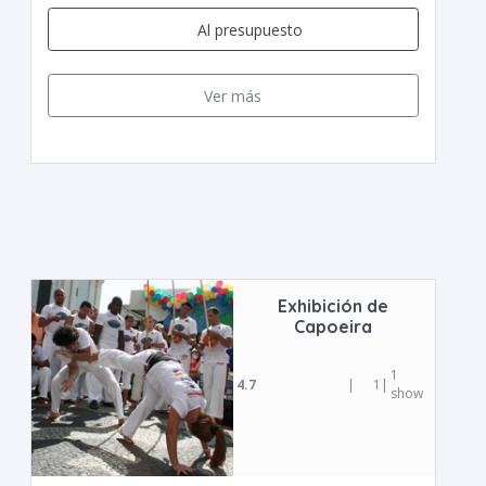
Al presupuesto
Ver más
Exhibición de
Capoeira
1
4.7
|
1
|
show