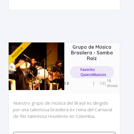
Grupo de Música
Brasilera - Samba
Raíz
Favorito
QuieroMusicos
18
4.8
|
13
|
shows
Nuestro grupo de música del Brasil es dirigido
por una talentosa brasilera ex reina del Carnaval
de Río talentosa residente en Colombia.