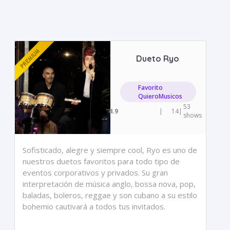
Dueto Ryo
Favorito
QuieroMusicos
53
4.9
|
14
|
shows
Sofisticado, alegre y siempre cool, Ryo es uno de
nuestros duetos favoritos para todo tipo de
eventos corporativos y privados. Su gran
interpretación de música anglo, bossa nova, pop,
baladas, boleros, reggae y son cubano a su estilo
bohemio cautivará a todos tus invitados.