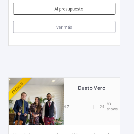
Al presupuesto
Ver más
Dueto Vero
83
4.7
|
24
|
shows