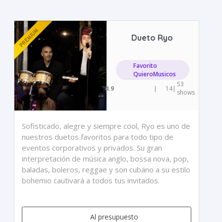
Dueto Ryo
Favorito
QuieroMusicos
53
4.9
|
14
|
shows
Sofisticado, alegre y siempre cool, Ryo es uno de
nuestros duetos favoritos para todo tipo de
eventos corporativos y privados. Su gran
interpretación de música anglo, bossa nova, pop,
baladas, boleros, reggae y son cubano a su estilo
bohemio cautivará a todos tus invitados.
Al presupuesto