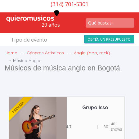
(314) 701-5301
20 años
Tipo de evento
OBTÉN UN PRESUPUESTO
Home
Géneros Artísticos
Anglo (pop, rock)
Música Anglo
Músicos de música anglo en Bogotá
Grupo Isso
40
4.7
|
30
|
shows