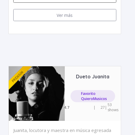
Ver más
Dueto Juanita
Favorito
QuieroMusicos
53
4.7
|
27
|
shows
Juanita, locutora y maestra en música egresada