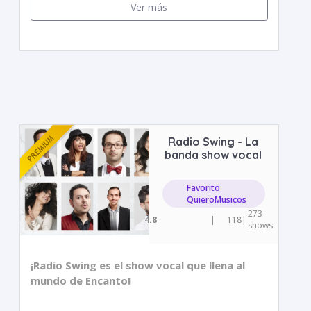
Ver más
Radio Swing - La
banda show vocal
Favorito
QuieroMusicos
273
4.8
|
118
|
shows
¡Radio Swing es el show vocal que llena al
mundo de Encanto!