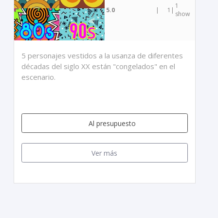
1
5.0
|
1
|
show
5 personajes vestidos a la usanza de diferentes
décadas del siglo XX están "congelados" en el
escenario.
Al presupuesto
Ver más