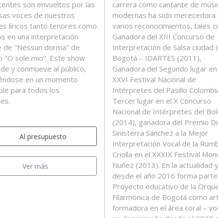
stentes son envueltos por las
carrera como cantante de músi
as voces de nuestros
modernas ha sido merecedora
es líricos tanto tenores como
varios reconocimientos, tales 
s en una interpretación
Ganadora del XIII Concurso de
e de "Nessun dorma" de
Interpretación de Salsa ciudad 
 o "O sole mio". Este show
Bogotá – IDARTES (2011),
de y conmueve al público,
Ganadora del Segundo lugar en 
iéndose en un momento
XXVI Festival Nacional de
able para todos los
Intérpretes del Pasillo Colombi
es.
Tercer lugar en el X Concurso
Nacional de Intérpretes del Bo
(2014), ganadora del Premio D
Sinisterra Sánchez a la Mejor
Al presupuesto
Interpretación Vocal de la Rum
Criolla en el XXXIX Festival Mon
Nuñez (2013). En la actualidad 
Ver más
desde el año 2016 forma parte
Proyecto educativo de la Orqu
Filarmónica de Bogotá como art
formadora en el área coral – voc