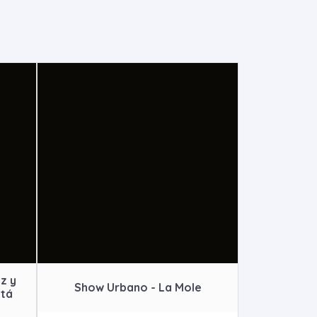
z y
Show Urbano - La Mole
otá