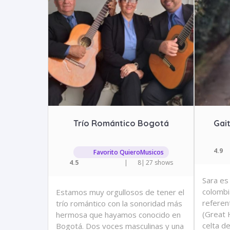
Trío Romántico Bogotá
Gai
4.9
Favorito QuieroMusicos
4.5
|
8
|
27 shows
Sara es
colombi
Estamos muy orgullosos de tener el
referen
trío romántico con la sonoridad más
(Great 
hermosa que hayamos conocido en
celta de
Bogotá. Dos voces masculinas y una