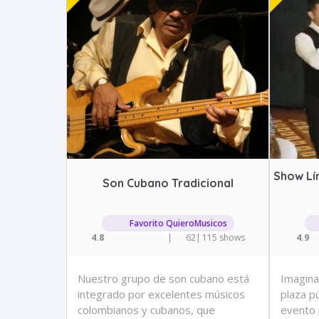
Show Lír
Son Cubano Tradicional
Favorito QuieroMusicos
4.8
|
62
|
115 shows
4.9
Nuestro grupo de son cubano está
Imagina
integrado por excelentes músicos
plaza p
colombianos y cubanos, que
evento 