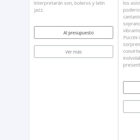
interpretarán son, boleros y latin
los asi
jazz.
poderos
cantant
soprano
vibrant
Al presupuesto
Puccini
sorpren
convirt
Ver más
inolvid
present