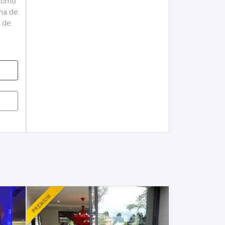
como
ma de
A de