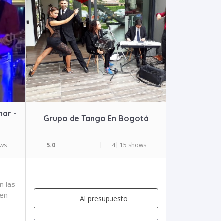
har -
Grupo de Tango En Bogotá
ows
5.0
|
4
|
15 shows
n las
 en
Al presupuesto