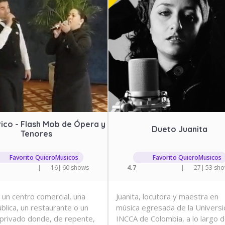
ico - Flash Mob de Ópera y
Dueto Juanita
Tenores
Favorito QuieroMusicos
Favorito QuieroMusicos
|
16
|
60 shows
4.7
|
27
|
53 sh
 un centro comercial, una
Juanita, locutora y maestra en
ública, un restaurante o un
música egresada de la Univers
privado donde, de repente,
INCCA de Colombia, a lo largo d