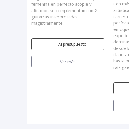
Con más
femenina en perfecto acople y
artísti
afinación se complementan con 2
carrera
guitarras interpretadas
perfecto
magistralmente.
enfoqu
experie
dominar
Al presupuesto
desde l
clanes,
hasta p
Ver más
raíz gaé