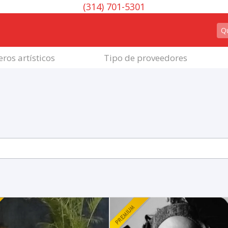
(314) 701-5301
ros artísticos
Tipo de proveedores