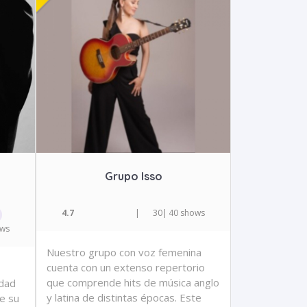
Grupo Isso
4.7
|
30
|
40 shows
ows
Nuestro grupo con voz femenina
cuenta con un extenso repertorio
que comprende hits de música anglo
idad
y latina de distintas épocas. Este
e su