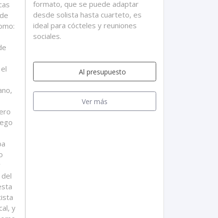
formato, que se puede adaptar
cas
desde solista hasta cuarteto, es
 de
ideal para cócteles y reuniones
como:
sociales.
de
el
Al presupuesto
ano,
Ver más
lero
iego
ba
o
y
 del
esta
ista
al, y