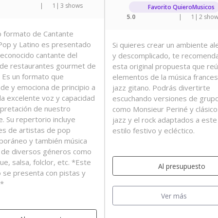
|
1
|
3 shows
Favorito QuieroMusicos
5.0
|
1
|
2 sho
 formato de Cantante
 Pop y Latino es presentado
Si quieres crear un ambiente al
reconocido cantante del
y descomplicado, te recomen
o de restaurantes gourmet de
esta original propuesta que re
 Es un formato que
elementos de la música frances
de y emociona de principio a
jazz gitano. Podrás divertirte
 la excelente voz y capacidad
escuchando versiones de grup
rpretación de nuestro
como Monsieur Periné y clásico
. Su repertorio incluye
jazz y el rock adaptados a este
es de artistas de pop
estilo festivo y ecléctico.
poráneo y también música
e de diversos géneros como
, salsa, folclor, etc. *Este
Al presupuesto
 se presenta con pistas y
a*
Ver más