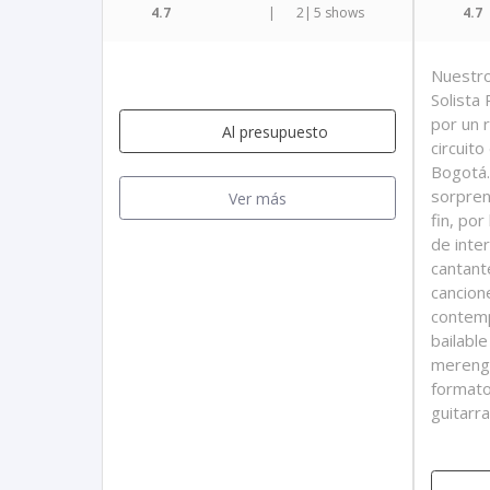
4.7
|
2
|
5 shows
4.7
Nuestro
Solista
por un 
Al presupuesto
circuit
Bogotá.
sorpren
Ver más
fin, por
de inte
cantante
cancion
contem
bailabl
merengue
formato
guitarr