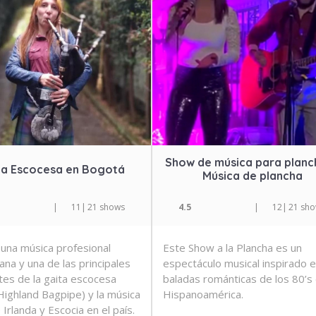
Show de música para planc
ta Escocesa en Bogotá
Música de plancha
|
11
|
21 shows
4.5
|
12
|
21 sh
 una música profesional
Este Show a la Plancha es un
ana y una de las principales
espectáculo musical inspirado e
tes de la gaita escocesa
baladas románticas de los 80’s
Highland Bagpipe) y la música
Hispanoamérica.
 Irlanda y Escocia en el país.