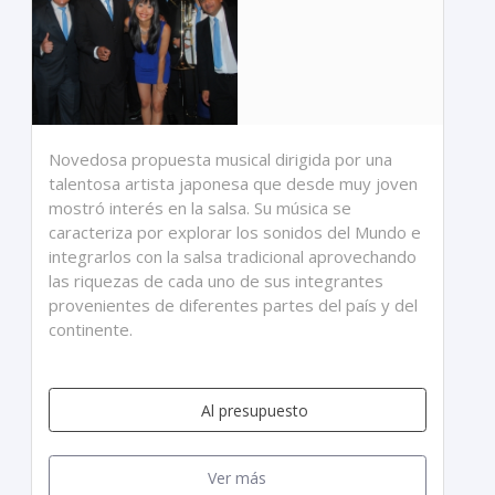
Novedosa propuesta musical dirigida por una
talentosa artista japonesa que desde muy joven
mostró interés en la salsa. Su música se
caracteriza por explorar los sonidos del Mundo e
integrarlos con la salsa tradicional aprovechando
las riquezas de cada uno de sus integrantes
provenientes de diferentes partes del país y del
continente.
Al presupuesto
Ver más