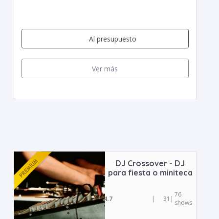
Al presupuesto
Ver más
DJ Crossover - DJ
para fiesta o miniteca
76
4.7
|
31
|
shows