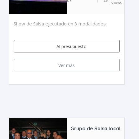
4.7
|
29
|
shows
Show de Salsa ejecutado en 3 modalidades:
Al presupuesto
Ver más
Grupo de Salsa local