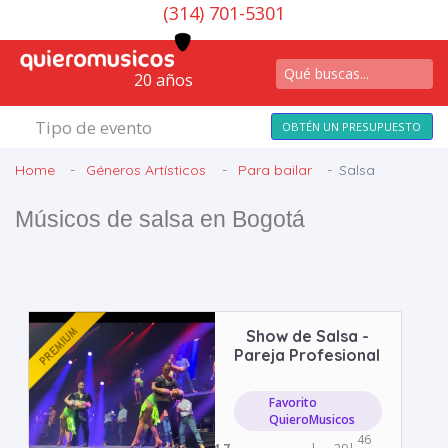
(314) 701-5301
20 años
Tipo de evento
OBTÉN UN PRESUPUESTO
Home
Géneros Artísticos
Para bailar
Salsa
Músicos de salsa en Bogotá
Show de Salsa -
Pareja Profesional
Favorito
QuieroMusicos
46