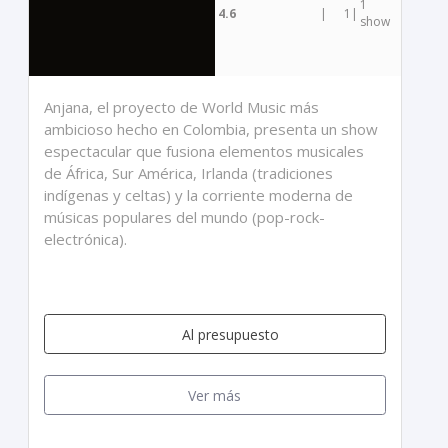
1
4.6
|
1
|
show
Anjana, el proyecto de World Music más
ambicioso hecho en Colombia, presenta un show
espectacular que fusiona elementos musicales
de África, Sur América, Irlanda (tradiciones
indígenas y celtas) y la corriente moderna de
músicas populares del mundo (pop-rock-
electrónica).
Al presupuesto
Ver más