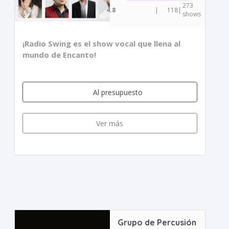
273
4.8
|
118
|
shows
¡Radio Swing es el show vocal que llena al
mundo de Encanto!
Al presupuesto
Ver más
Grupo de Percusión