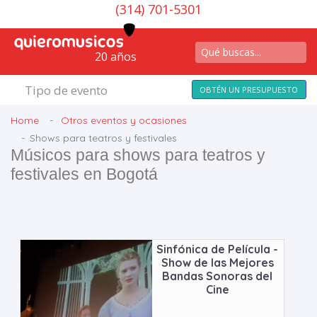
(314) 701-5301
20 años
Tipo de evento
OBTÉN UN PRESUPUESTO
Home
Otros eventos y ocasiones
Shows para teatros y festivales
Músicos para shows para teatros y
festivales en Bogotá
Sinfónica de Película -
Show de las Mejores
Bandas Sonoras del
Cine