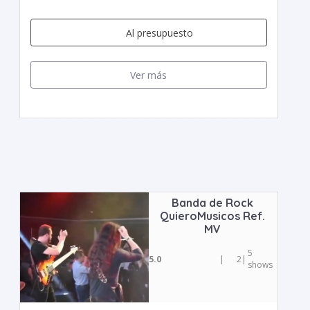
Al presupuesto
Ver más
Banda de Rock
QuieroMusicos Ref.
MV
5
5.0
|
2
|
shows