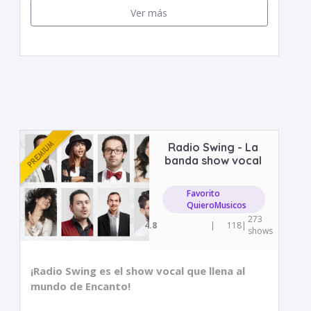
Ver más
Radio Swing - La
banda show vocal
Favorito
QuieroMusicos
273
4.8
|
118
|
shows
¡Radio Swing es el show vocal que llena al
mundo de Encanto!