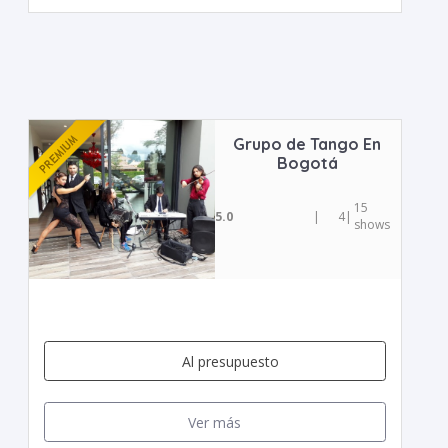
Grupo de Tango En
Bogotá
15
5.0
|
4
|
shows
Al presupuesto
Ver más