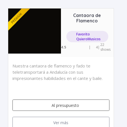
Cantaora de
Flamenco
Favorito
QuieroMusicos
22
4.5
|
4
|
shows
Nuestra cantaora de flamenco y fado te
teletransportará a Andalucía con sus
impresionantes habilidades en el cante y baile.
Al presupuesto
Ver más