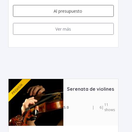
Al presupuesto
Ver más
Serenata de violines
11
5.0
|
6
|
shows