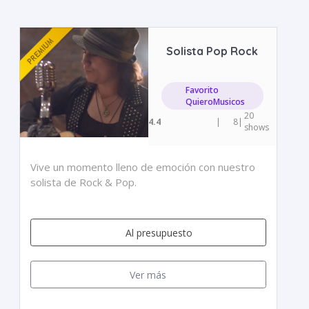
Solista Pop Rock
Favorito
QuieroMusicos
20
4.4
|
8
|
shows
Vive un momento lleno de emoción con nuestro
solista de Rock & Pop.
Al presupuesto
Ver más