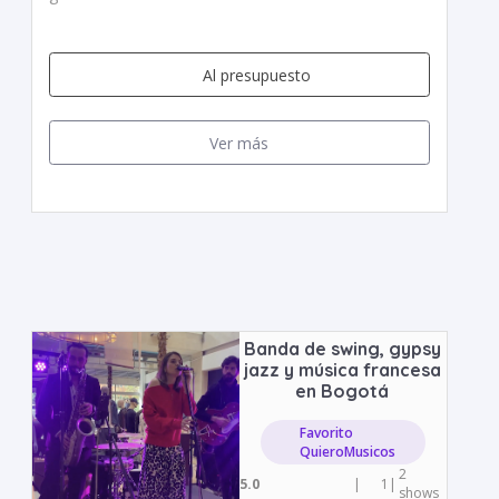
Al presupuesto
Ver más
Banda de swing, gypsy
jazz y música francesa
en Bogotá
Favorito
QuieroMusicos
2
5.0
|
1
|
shows