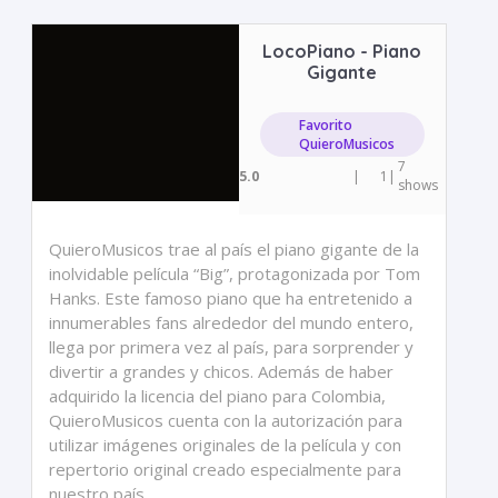
LocoPiano - Piano
Gigante
Favorito
QuieroMusicos
7
5.0
|
1
|
shows
QuieroMusicos trae al país el piano gigante de la
inolvidable película “Big”, protagonizada por Tom
Hanks. Este famoso piano que ha entretenido a
innumerables fans alrededor del mundo entero,
llega por primera vez al país, para sorprender y
divertir a grandes y chicos. Además de haber
adquirido la licencia del piano para Colombia,
QuieroMusicos cuenta con la autorización para
utilizar imágenes originales de la película y con
repertorio original creado especialmente para
nuestro país.