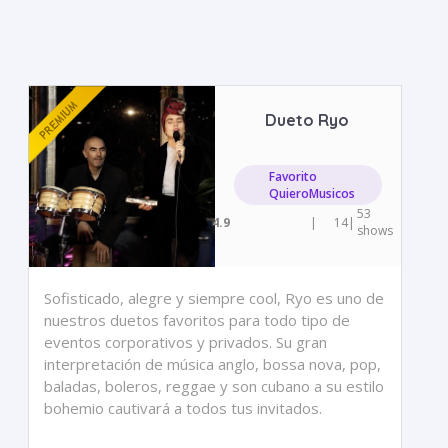
Dueto Ryo
Favorito
QuieroMusicos
53
4.9
|
14
|
shows
Sofisticado, alegre y siempre cool, Ryo es uno de
nuestros duetos favoritos para todo tipo de
eventos corporativos y privados. Su gran
interpretación de música anglo, bossa nova, pop,
baladas, boleros, reggae y son cubano a su estilo
bohemio cautivará a todos tus invitados.