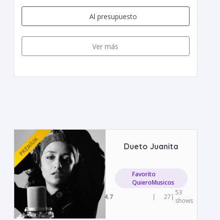
Al presupuesto
Ver más
Dueto Juanita
Favorito
QuieroMusicos
53
4.7
|
27
|
shows