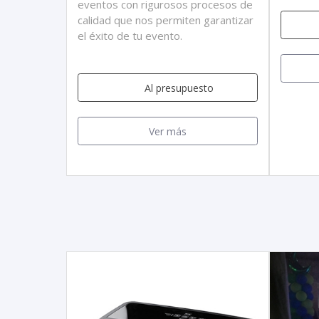
eventos con rigurosos procesos de
calidad que nos permiten garantizar
el éxito de tu evento.
Al presupuesto
Ver más