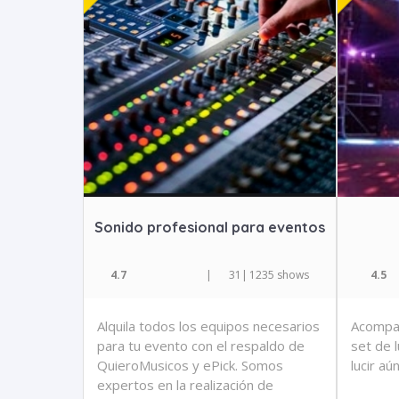
Sonido profesional para eventos
4.7
|
31
|
1235 shows
4.5
Alquila todos los equipos necesarios
Acompañ
para tu evento con el respaldo de
set de 
QuieroMusicos y ePick. Somos
lucir aú
expertos en la realización de