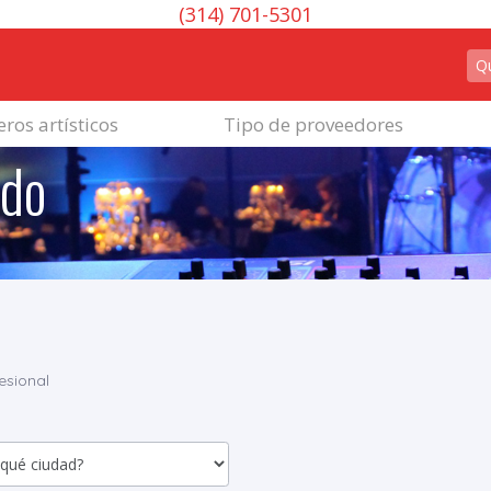
(314) 701-5301
ros artísticos
Tipo de proveedores
ido
esional