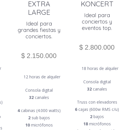
EXTRA
KONCERT
LARGE
Ideal para
conciertos y
Ideal para
eventos top.
grandes fiestas y
conciertos.
$ 2.800.000
$ 2.150.000
r
18 horas de alquiler
12 horas de alquiler
Consola digital
32
canales
Consola digital
32
canales
s)
Truss con elevadores
6
cajas (600w RMS c/u)
4
cabinas (4.000 watts)
o
2
bajos
2
sub bajos
18
micrófonos
10
micrófonos
os