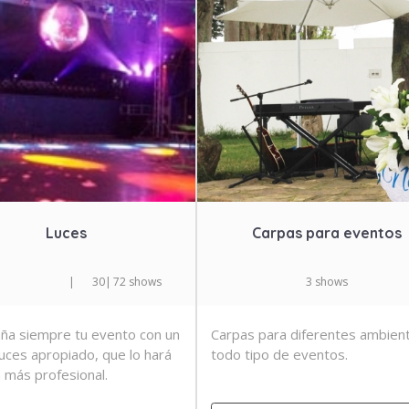
Luces
Carpas para eventos
|
30
|
72 shows
3 shows
a siempre tu evento con un
Carpas para diferentes ambien
luces apropiado, que lo hará
todo tipo de eventos.
n más profesional.