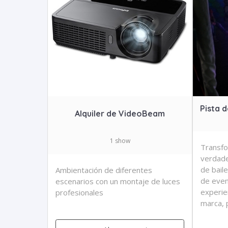
Pista d
Alquiler de VideoBeam
1 show
Transfo
verdade
de baile
Ambientación de diferentes
de even
escenarios con un montaje de luces
experie
profesionales
marca, 