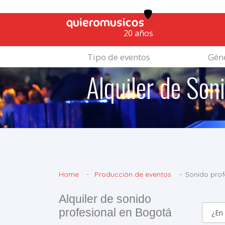
20 años
Tipo de eventos
Géne
Alquiler de Son
Home
Producción de eventos
Sonido prof
Alquiler de sonido
profesional en Bogotá