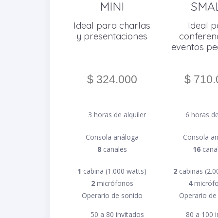
MINI
SMA
Ideal para charlas
Ideal p
y presentaciones
conferenc
eventos p
$ 324.000
$ 710.
3 horas de alquiler
6 horas de
Consola análoga
Consola a
8
canales
16
cana
1
cabina (1.000 watts)
2
cabinas (2.0
2
micrófonos
4
micróf
Operario de sonido
Operario de
50 a 80 invitados
80 a 100 i