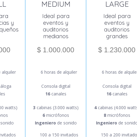
LL
LARGE
MEDIUM
ara
Ideal para
Ideal para
ias y
eventos y
eventos y
equeños
auditorios
auditorios
grandes
medianos
000
$ 1.230.000
$ 1.000.000
 alquiler
6 horas de alquile
6 horas de alquiler
náloga
Consola digital
Consola digital
les
16
canales
16
canales
00 watts)
4
cabinas (4.000 watt
3
cabinas (3.000 watts)
onos
8
micrófonos
6
micrófonos
 sonido
Ingeniero
de sonid
Ingeniero
de sonido
nvitados
150 a 200 invitad
100 a 150 invitados