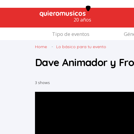
20 años
Tipo de eventos
Géne
Home
Lo básico para tu evento
Dave Animador y F
3 shows