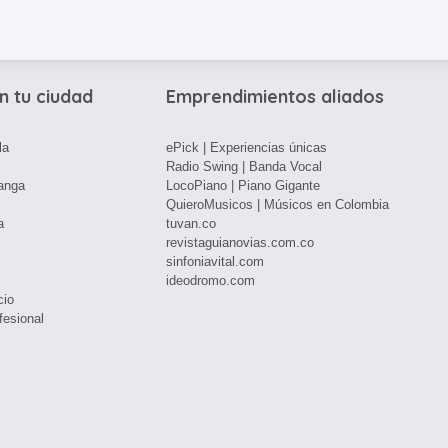
n tu ciudad
Emprendimientos aliados
la
ePick | Experiencias únicas
Radio Swing | Banda Vocal
anga
LocoPiano | Piano Gigante
QuieroMusicos | Músicos en Colombia
a
tuvan.co
revistaguianovias.com.co
sinfoniavital.com
ideodromo.com
cio
fesional