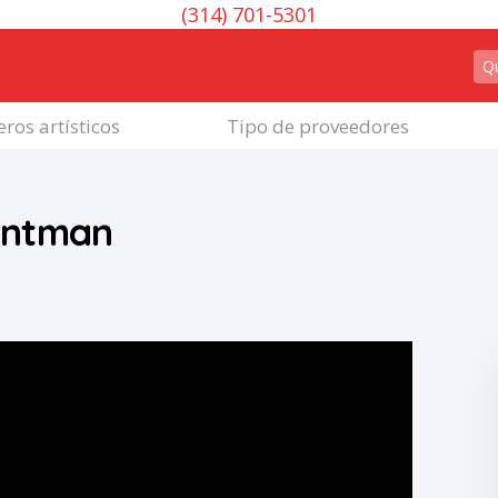
(314) 701-5301
ros artísticos
Tipo de proveedores
rontman