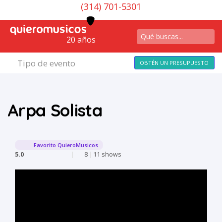
(314) 701-5301
20 años
Tipo de evento
OBTÉN UN PRESUPUESTO
Arpa Solista
Favorito QuieroMusicos
5.0
|
8
|
11 shows