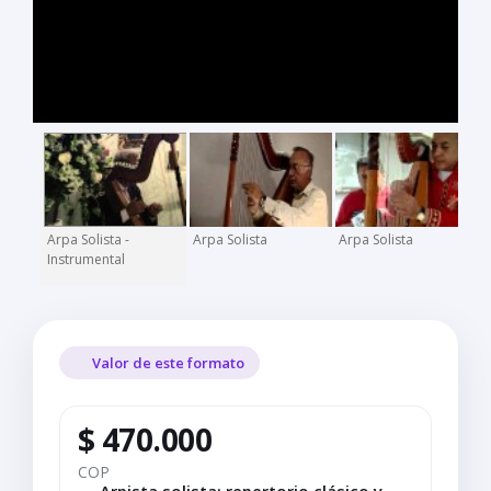
Arpa Solista -
Arpa Solista
Arpa Solista
A
Instrumental
Valor de este formato
$ 470.000
COP