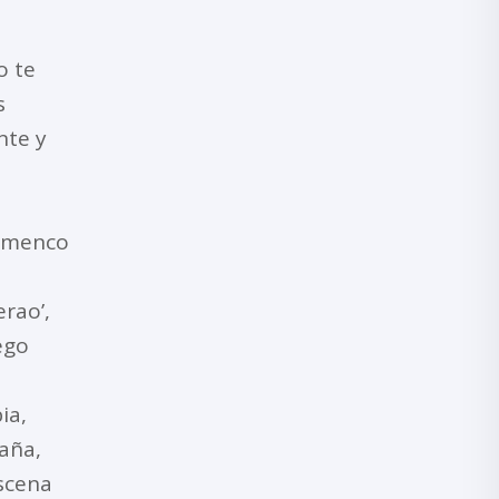
o te
s
nte y
lamenco
rao’,
ego
ia,
aña,
escena