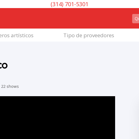
(314) 701-5301
ros artísticos
Tipo de proveedores
co
|
22 shows