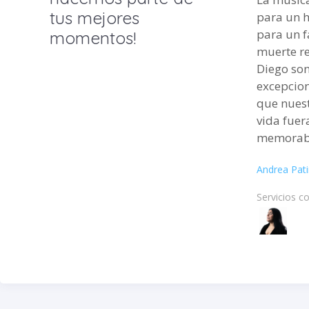
tus mejores
para un 
para un f
momentos!
muerte re
Diego so
excepcion
que nuest
vida fuer
memorab
Andrea Pat
Servicios c