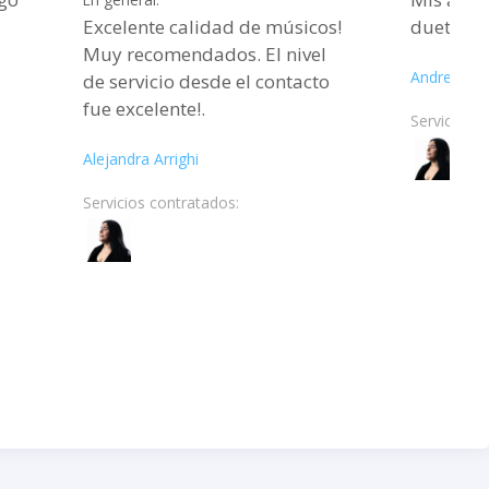
Excelente calidad de músicos!
dueto tan
Muy recomendados. El nivel
Andres Jar
de servicio desde el contacto
fue excelente!.
Servicios c
Alejandra Arrighi
Servicios contratados: