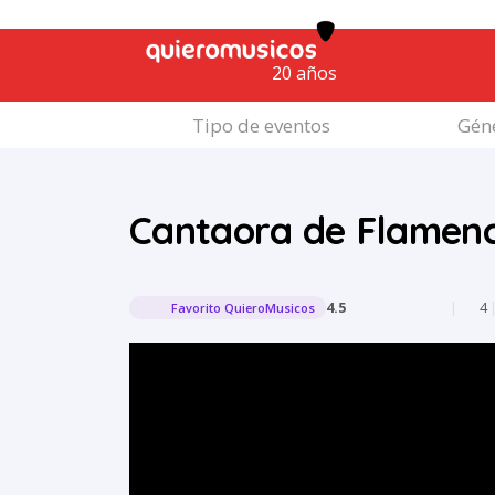
20 años
Tipo de eventos
Géne
Cantaora de Flamen
4.5
|
4
Favorito QuieroMusicos