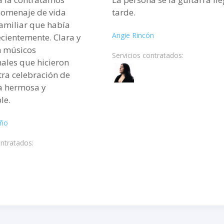
homenaje de vida
tarde.
amiliar que había
Angie Rincón
cientemente. Clara y
n músicos
Servicios contratados:
ales que hicieron
ra celebración de
a hermosa y
le.
iño
ontratados: