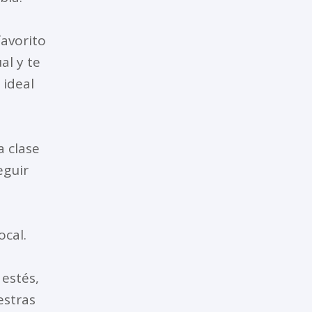
favorito
al y te
ideal
 clase
eguir
ocal.
estés,
estras