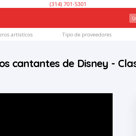
(314) 701-5301
ros artísticos
Tipo de proveedores
los cantantes de Disney - Cla