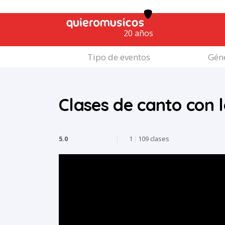
20 años
Tipo de eventos
Géne
Clases de canto con 
5.0
|
1
|
109 clases