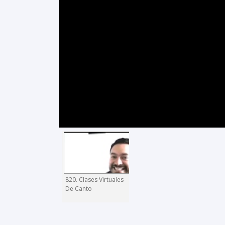
820. Clases Virtuales
De Canto