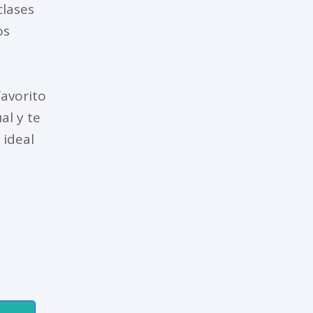
clases
os
favorito
al y te
ideal