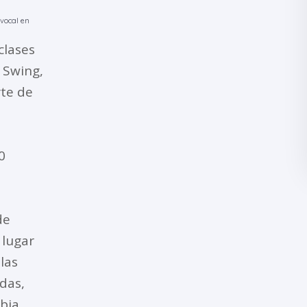
 vocal en
clases
 Swing,
rte de
0
de
 lugar
las
adas,
bia.