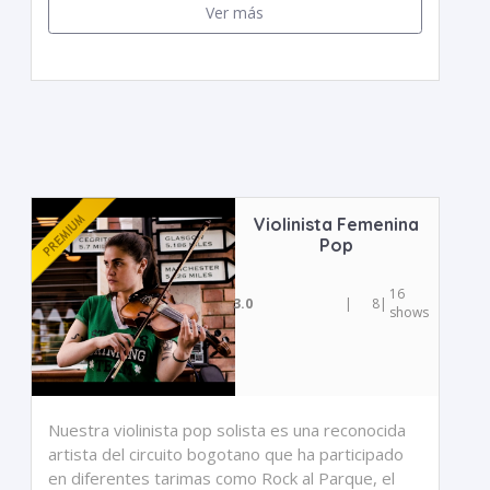
Ver más
Violinista Femenina
Pop
16
3.0
|
8
|
shows
Nuestra violinista pop solista es una reconocida
artista del circuito bogotano que ha participado
en diferentes tarimas como Rock al Parque, el