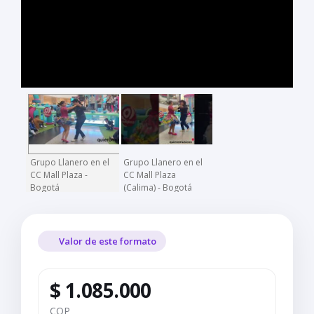
Grupo Llanero en el
Grupo Llanero en el
CC Mall Plaza -
CC Mall Plaza
Bogotá
(Calima) - Bogotá
Valor de este formato
$ 1.085.000
COP