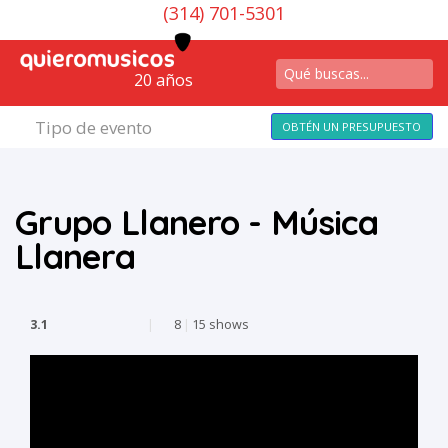
(314) 701-5301
20 años
Tipo de evento
OBTÉN UN PRESUPUESTO
Grupo Llanero - Música
Llanera
3.1
|
8
|
15 shows