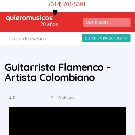
(314) 701-5301
20 años
Tipo de evento
OBTÉN UN PRESUPUESTO
Guitarrista Flamenco -
Artista Colombiano
4.7
|
9
|
13 shows