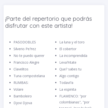
¡Parte del repertorio que podrás
disfrutar con este artista!
PASODOBLES
La luna y el toro
Silverio Pe?rez
El cobertor
No te puedo querer
La incomprendida
Francisco Alegre
Leva?ntate
Clavelitos
Que? sabes tu
Tuna compostelana
Algo contigo
RUMBAS:
Todavi?a
Volare
La espinita
Bamboleiro
FLAMENCO: "por
colombianas", "por
Djovi Djova